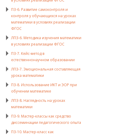
в условиях реализации ФГОС
ПЗ-6. Развитие самоконтроля и
контроля у обучающихся на уроках
математики в условиях реализации
ФГОС
ЛПЗ-6. Методика изучения математики
в условиях реализации ФГОС
ПЗ-7. Кейс-метод в
естественнонаучном образовании
ЛПЗ-7. Эмоциональная составляющая
урока математики
ПЗ-8. Использование ИКТ и ЭОР при
обучении математике
ЛПЗ-8. Наглядность на уроках
математики
ПЗ-9. Мастер-классы как средство
диссеминации педагогического опыта
ПЗ-10. Мастер-класс как