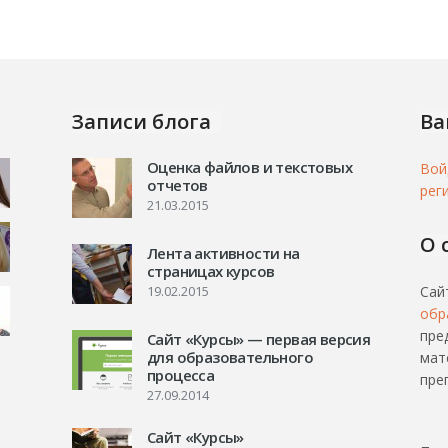
Записи блога
Ва
Оценка файлов и текстовых
Вой
отчетов
рег
21.03.2015
О 
Лента активности на
страницах курсов
19.02.2015
Сай
обр
пре
Сайт «Курсы» — первая версия
для образовательного
мат
процесса
пре
27.09.2014
Сайт «Курсы»