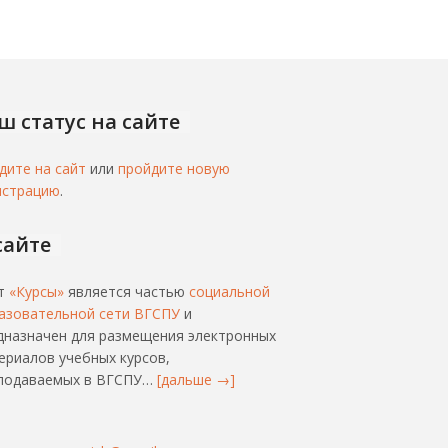
ш статус на сайте
дите на сайт
или
пройдите новую
истрацию
.
сайте
т
«Курсы»
является частью
социальной
азовательной сети ВГСПУ
и
дназначен для размещения электронных
ериалов учебных курсов,
подаваемых в ВГСПУ…
[дальше →]