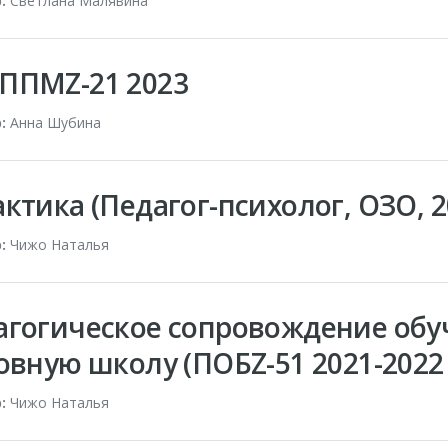
:
Светлана Малявина
ППМZ-21 2023
:
Анна Шубина
ктика (Педагог-психолог, ОЗО, 20
:
Чижо Наталья
агогическое сопровождение об
овную школу (ПОБZ-51 2021-2022 
:
Чижо Наталья