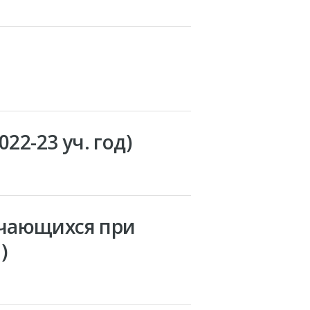
22-23 уч. год)
учающихся при
)