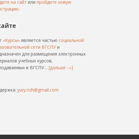
дите на сайт
или
пройдите новую
истрацию
.
сайте
т
«Курсы»
является частью
социальной
азовательной сети ВГСПУ
и
дназначен для размещения электронных
ериалов учебных курсов,
подаваемых в ВГСПУ…
[дальше →]
держка:
yury.rizh@gmail.com