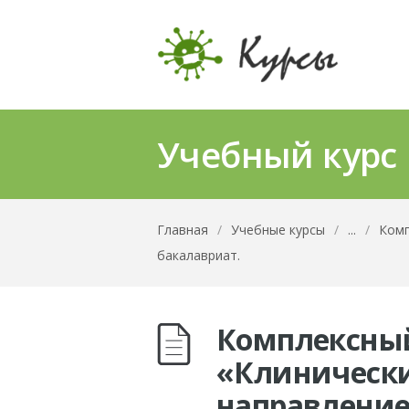
Учебный курс
Главная
/
Учебные курсы
/
...
/
Комп
бакалавриат.
Комплексный
«Клинически
направление 