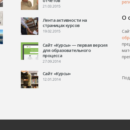
отчетов
рег
21.03.2015
О 
Лента активности на
страницах курсов
19.02.2015
Сай
обр
пре
Сайт «Курсы» — первая версия
для образовательного
мат
процесса
пре
27.09.2014
Сайт «Курсы»
Под
12.01.2014