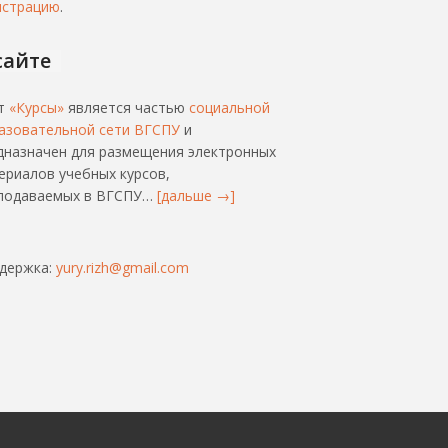
истрацию
.
сайте
т
«Курсы»
является частью
социальной
азовательной сети ВГСПУ
и
дназначен для размещения электронных
ериалов учебных курсов,
подаваемых в ВГСПУ…
[дальше →]
держка:
yury.rizh@gmail.com