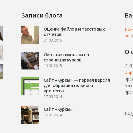
Записи блога
Ва
Оценка файлов и текстовых
Вой
отчетов
рег
21.03.2015
О 
Лента активности на
страницах курсов
19.02.2015
Сай
обр
пре
Сайт «Курсы» — первая версия
для образовательного
мат
процесса
пре
27.09.2014
Сайт «Курсы»
Под
12.01.2014