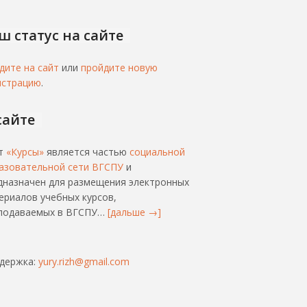
ш статус на сайте
дите на сайт
или
пройдите новую
истрацию
.
сайте
т
«Курсы»
является частью
социальной
азовательной сети ВГСПУ
и
дназначен для размещения электронных
ериалов учебных курсов,
подаваемых в ВГСПУ…
[дальше →]
держка:
yury.rizh@gmail.com