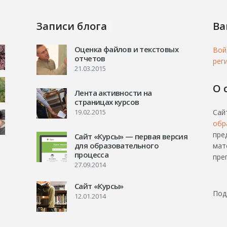
Записи блога
Ва
Оценка файлов и текстовых
Вой
отчетов
рег
21.03.2015
О 
Лента активности на
страницах курсов
19.02.2015
Сай
обр
пре
Сайт «Курсы» — первая версия
для образовательного
мат
процесса
пре
27.09.2014
Сайт «Курсы»
Под
12.01.2014