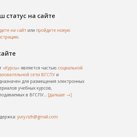
ш статус на сайте
дите на сайт
или
пройдите новую
истрацию
.
сайте
т
«Курсы»
является частью
социальной
азовательной сети ВГСПУ
и
дназначен для размещения электронных
ериалов учебных курсов,
подаваемых в ВГСПУ…
[дальше →]
держка:
yury.rizh@gmail.com