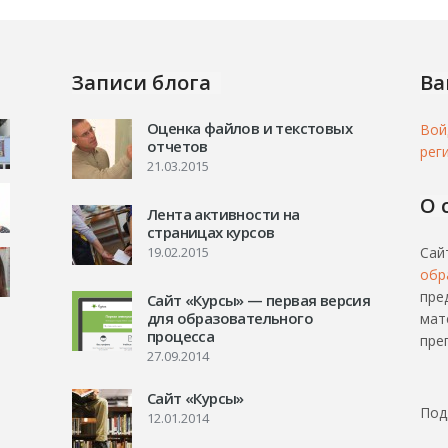
Записи блога
Ва
Оценка файлов и текстовых
Вой
отчетов
рег
21.03.2015
О 
Лента активности на
страницах курсов
19.02.2015
Сай
обр
пре
Сайт «Курсы» — первая версия
для образовательного
мат
процесса
пре
27.09.2014
Сайт «Курсы»
Под
12.01.2014