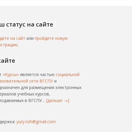
ш статус на сайте
дите на сайт
или
пройдите новую
истрацию
.
сайте
т
«Курсы»
является частью
социальной
азовательной сети ВГСПУ
и
дназначен для размещения электронных
ериалов учебных курсов,
подаваемых в ВГСПУ…
[дальше →]
держка:
yury.rizh@gmail.com