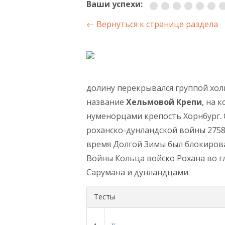
Ваши успехи:
← Вернуться к странице раздела
долину перекрывался группой хо
название
Хельмовой Крепи
, на 
нуменорцами крепость Хорнбург. 
роханско-дунландской войны 2758-
время Долгой Зимы был блокирова
Войны Кольца войско Рохана во г
Сарумана и дунландцами.
Тесты