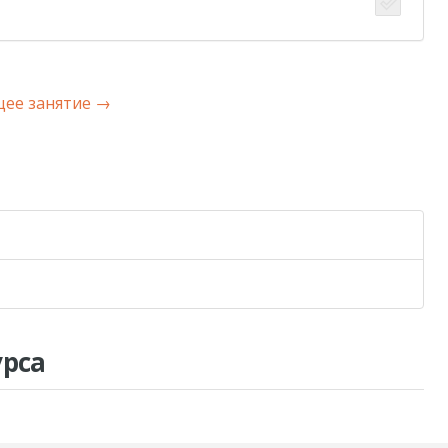
ее занятие
→
урса