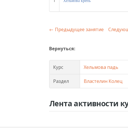
1
Хельмова крепь
←
Предыдущее занятие
Следующ
Вернуться:
Курс
Хельмова падь
Раздел
Властелин Колец
Лента активности к