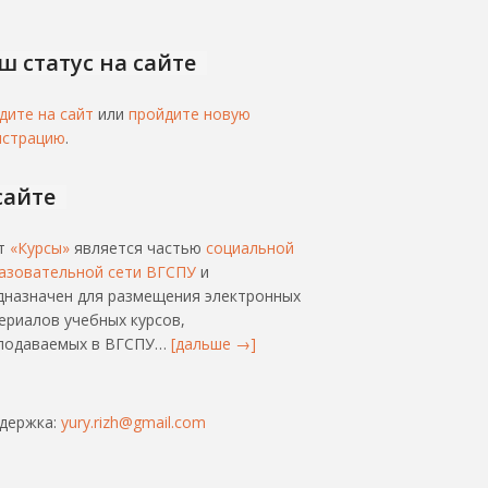
ш статус на сайте
дите на сайт
или
пройдите новую
истрацию
.
сайте
т
«Курсы»
является частью
социальной
азовательной сети ВГСПУ
и
дназначен для размещения электронных
ериалов учебных курсов,
подаваемых в ВГСПУ…
[дальше →]
держка:
yury.rizh@gmail.com