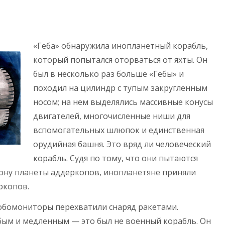
«Геба» обнаружила инопланетный корабль,
который попытался оторваться от яхты. Он
был в несколько раз больше «Гебы» и
походил на цилиндр с тупым закругленным
носом; на нем выделялись массивные конусы
двигателей, многочисленные ниши для
вспомогательных шлюпок и единственная
орудийная башня. Это вряд ли человеческий
корабль. Судя по тому, что они пытаются
рону планеты аддеркопов, инопланетяне приняли
ркопов.
робомониторы перехватили снаряд ракетами.
бым и медленным — это был не военный корабль. Он