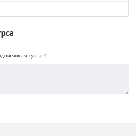
урса
одписчикам курса, ?