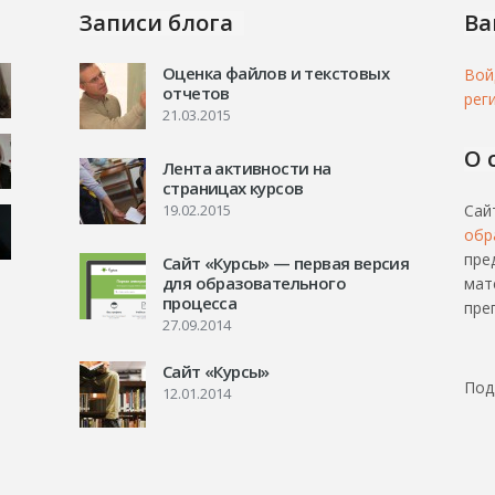
Записи блога
Ва
Оценка файлов и текстовых
Вой
отчетов
рег
21.03.2015
О 
Лента активности на
страницах курсов
19.02.2015
Сай
обр
пре
Сайт «Курсы» — первая версия
для образовательного
мат
процесса
пре
27.09.2014
Сайт «Курсы»
Под
12.01.2014