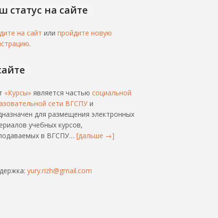
ш статус на сайте
дите на сайт
или
пройдите новую
истрацию
.
сайте
т
«Курсы»
является частью
социальной
азовательной сети ВГСПУ
и
дназначен для размещения электронных
ериалов учебных курсов,
подаваемых в ВГСПУ…
[дальше →]
держка:
yury.rizh@gmail.com