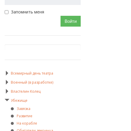
Запомнить меня
Войти
Всемирный день театра
Военный (в разработке)
Властелин Колец
Убежище
Завязка
Развитие
На корабле
Обитатели зверинца